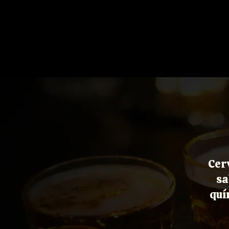
INÍCIO
CE
Cer
sa
quí