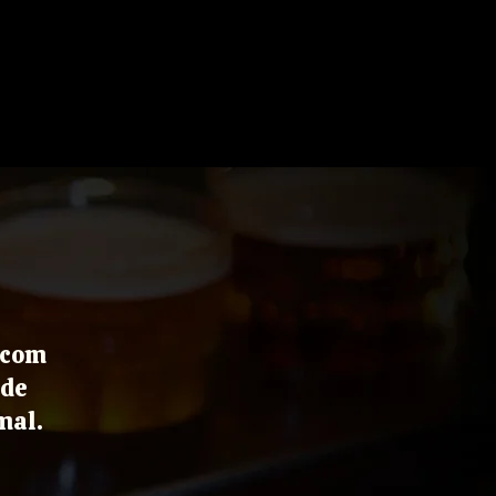
S
VISITAS
 com
de
mal.